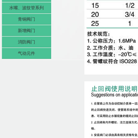
水嘴、波纹管系列
青铜阀门
新增阀门
消防阀门
气动元件