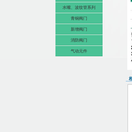
水嘴、波纹管系列
青铜阀门
新增阀门
消防阀门
气动元件