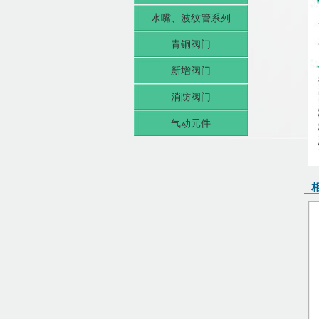
水嘴、波纹管系列
青铜阀门
新增阀门
消防阀门
气动元件