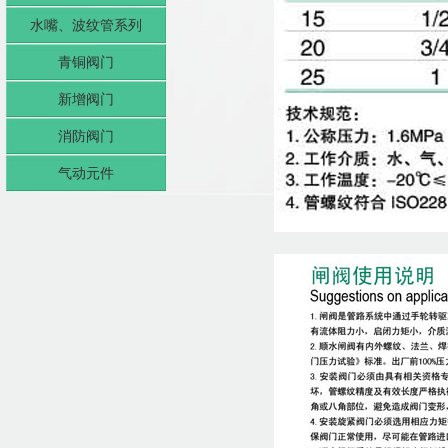
水嘴、波纹管系列
青铜阀门
新增阀门
消防阀门
气动元件